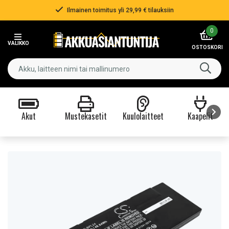
Ilmainen toimitus yli 29,99 € tilauksiin
Item
0
2
VALIKKO
of
OSTOSKORI
3
Akut
Mustekasetit
Kuulolaitteet
Kaapelit
Item
1
of
9