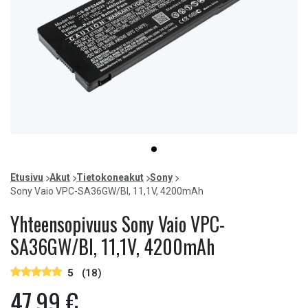
Item
item
1
0
of
Etusivu
Akut
Tietokoneakut
Sony
1
Sony Vaio VPC-SA36GW/BI, 11,1V, 4200mAh
Yhteensopivuus Sony Vaio VPC-
SA36GW/BI, 11,1V, 4200mAh
5
(18)
47,99 €