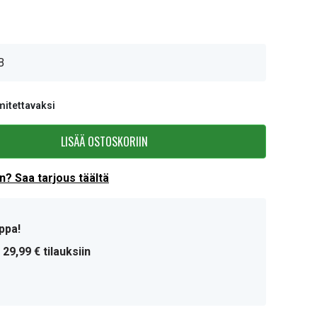
B
mitettavaksi
LISÄÄ OSTOSKORIIN
? Saa tarjous täältä
ppa!
 29,99 € tilauksiin