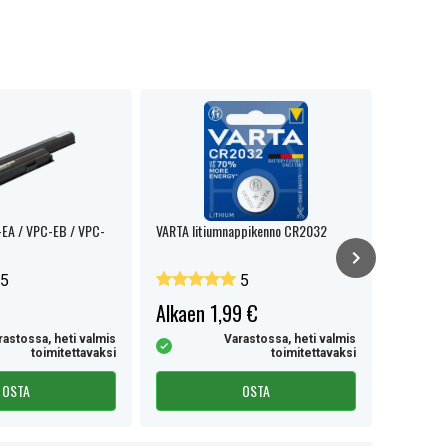
ALE %
EA / VPC-EB / VPC-
VARTA litiumnappikenno CR2032
Aqiila Air
ilmapump
5
5
Alkaen 1,99 €
35,99 
rastossa, heti valmis
Varastossa, heti valmis
toimitettavaksi
toimitettavaksi
OSTA
OSTA