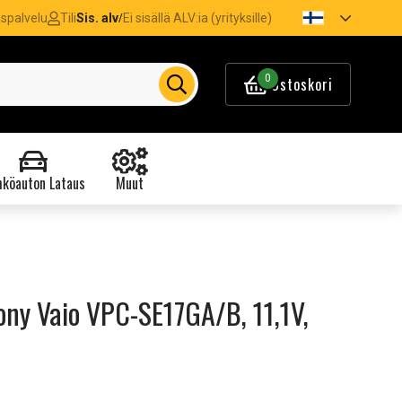
spalvelu
Tili
Sis. alv
Ei sisällä ALV:ia (yrityksille)
/
0
Ostoskori
köauton Lataus
Muut
ny Vaio VPC-SE17GA/B, 11,1V,