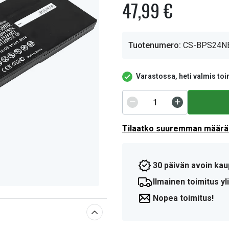
47,99 €
Tuotenumero:
CS-BPS24N
Varastossa, heti valmis toi
Tilaatko suuremman määrän
30 päivän avoin kau
Ilmainen toimitus yli
Nopea toimitus!