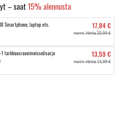
nyt – saat
15% alennusta
8 Smartphone, laptop etc.
17,84 €
norm. Hinta 20,99 €
1 tarkkuusruuvimeisselisarja
13,59 €
a
norm. Hinta 15,99 €