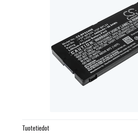
Item
1
Tuotetiedot
of
1