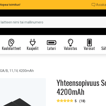
Asiaka
Nopea toimitus!
Kuulolaitteet
Kaapelit
Laturi
Valaistus
Varosat
Säh
GA/B, 11,1V, 4200mAh
Yhteensopivuus So
4200mAh
5
(18)