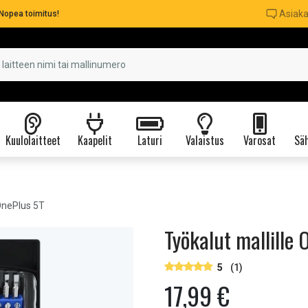
Asiaka
Nopea toimitus!
Kuulolaitteet
Kaapelit
Laturi
Valaistus
Varosat
Säh
 OnePlus 5T
Työkalut mallille
5
(1)
17,99 €