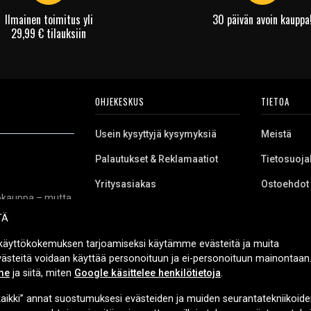
Ilmainen toimitus yli
30 päivän avoin kauppa
29,99 € tilauksiin
OHJEKESKUS
TIETOA
Usein kysyttyjä kysymyksiä
Meistä
Palautukset & Reklamaatiot
Tietosuoja
Yritysasiakas
Ostoehdot
kkokauppa – mutta
Evästeet
niikkaa, varaosia
TÄ
 työkaluihin,
itukset sekä
käyttökokemuksen tarjoamiseksi käytämme evästeitä ja muita
urvallista
Evästeitä voidaan käyttää personoituun ja ei-personoituun mainontaan.
me
ja siitä, miten
Google käsittelee henkilötietoja
.
aikki” annat suostumuksesi evästeiden ja muiden seurantatekniikoide
TOIMITUSVAIHTOEHDOT