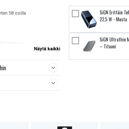
SiGN Erittäin T
ten 58 osilla.
22,5 W - Musta
SiGN Ultrathin
onic devices
– Titaani
Näytä kaikki
hin
 M5.0
0
5 / H3.0 / H3.5 / H4.0