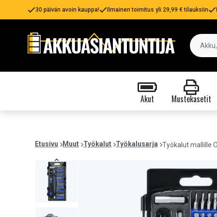
30 päivän avoin kauppa!
Ilmainen toimitus yli 29,99 € tilauksiin
Akut
Mustekasetit
Etusivu
Muut
Työkalut
Työkalusarja
Työkalut mallille