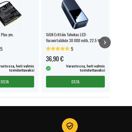
 Plus ym.
SiGN Erittäin Tehokas LED-
SiGN Ultr
Varavirtalähde 30 000 mAh, 22,5 W -
10000mAh
Musta
5
5
36,90 €
36,90 
rastossa, heti valmis
Varastossa, heti valmis
toimitettavaksi
toimitettavaksi
OSTA
OSTA