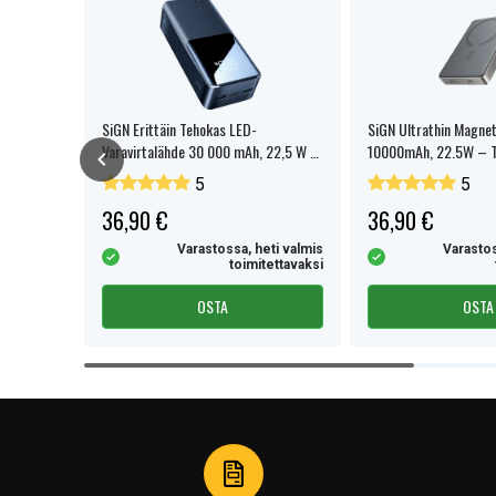
Square: 0 / 1
Spanner: 2.6
1 x SIM Eject
1 x Mutter Taltta
1 x Jatkosarja
SiGN Erittäin Tehokas LED-
SiGN Ultrathin Magne
1 x CRV Y0.6
Varavirtalähde 30 000 mAh, 22,5 W -
10000mAh, 22.5W – T
1 X MID
Musta
5
5
Tuotetyyppi:
Työk
36,90 €
36,90 €
Merkki:
SiG
eti valmis
Varastossa, heti valmis
Varastos
tettavaksi
toimitettavaksi
Lue ominaisuuksien merkityk
OSTA
OSTA
Item
1
of
4