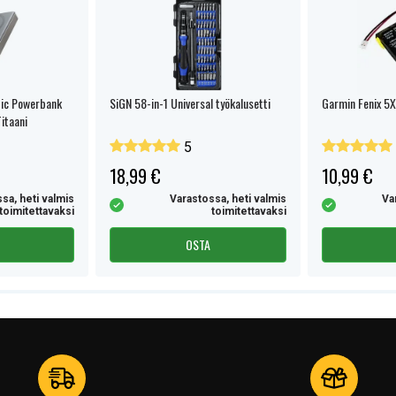
tic Powerbank
SiGN 58-in-1 Universal työkalusetti
Garmin Fenix 5X
itaani
5
alut
18,99 €
10,99 €
N
sa, heti valmis
Varastossa, heti valmis
Va
toimitettavaksi
toimitettavaksi
sestä
OSTA