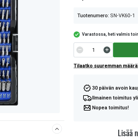
Tuotenumero:
SN-VK60-1
Varastossa, heti valmis toi
Tilaatko suuremman määrän
30 päivän avoin kau
Ilmainen toimitus yli
Nopea toimitus!
Lisää 