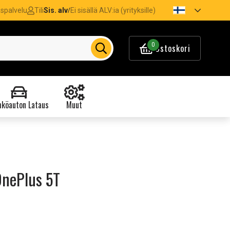
spalvelu
Tili
Sis. alv
Ei sisällä ALV:ia (yrityksille)
/
0
Ostoskori
köauton Lataus
Muut
 OnePlus 5T