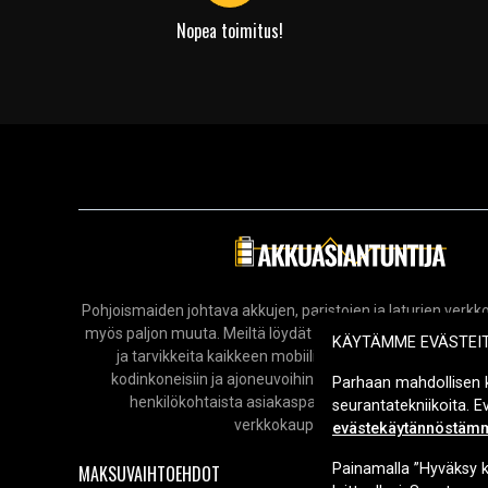
Nopea toimitus!
Pohjoismaiden johtava akkujen, paristojen ja laturien ver
myös paljon muuta. Meiltä löydät laajan valikoiman elektro
KÄYTÄMME EVÄSTEI
ja tarvikkeita kaikkeen mobiililaitteista ja tietokoneista
kodinkoneisiin ja ajoneuvoihin. Tarjoamme nopeat toim
Parhaan mahdollisen 
henkilökohtaista asiakaspalvelua aina tarvittaessa. T
seurantatekniikoita. 
verkkokauppaa vuodesta 2006.
evästekäytännöstäm
Painamalla ”Hyväksy k
MAKSUVAIHTOEHDOT