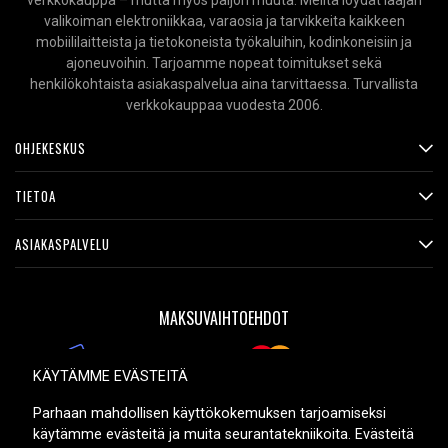
verkkokauppa – mutta myös paljon muuta. Meiltä löydät laajan
valikoiman elektroniikkaa, varaosia ja tarvikkeita kaikkeen
mobiililaitteista ja tietokoneista työkaluihin, kodinkoneisiin ja
ajoneuvoihin. Tarjoamme nopeat toimitukset sekä
henkilökohtaista asiakaspalvelua aina tarvittaessa. Turvallista
verkkokauppaa vuodesta 2006.
OHJEKESKUS
TIETOA
ASIAKASPALVELU
MAKSUVAIHTOEHDOT
KÄYTÄMME EVÄSTEITÄ
TOIMITUSVAIHTOEHDOT
Parhaan mahdollisen käyttökokemuksen tarjoamiseksi
käytämme evästeitä ja muita seurantatekniikoita. Evästeitä