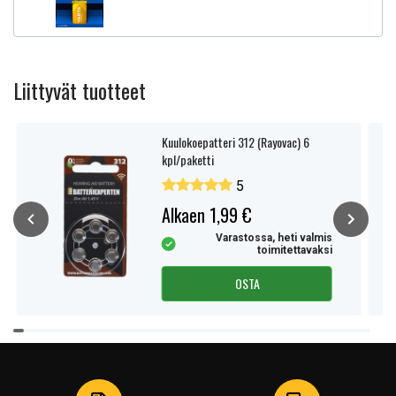
Tuotetyyppi:
Akku, Paristo
Jännite:
1,5 V
Merkki:
Varta
Liittyvät tuotteet
Sopii merkkiin:
Varta
Kuulokoepatteri 312 (Rayovac) 6
Lue ominaisuuksien merkityksestä
kpl/paketti
5
Alkaen 1,99 €
Varastossa, heti valmis
toimitettavaksi
OSTA
Item
1
of
4