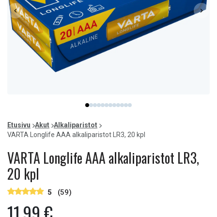
Item
item
item
item
item
item
item
item
item
item
item
item
item
1
0
1
2
3
4
5
6
7
8
9
10
11
of
Etusivu
Akut
Alkaliparistot
12
VARTA Longlife AAA alkaliparistot LR3, 20 kpl
VARTA Longlife AAA alkaliparistot LR3,
20 kpl
5
(59)
11,99 €