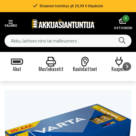
Ilmainen toimitus yli 29,99 € tilauksiin
Item
0
2
VALIKKO
of
OSTOSKORI
3
Akut
Mustekasetit
Kuulolaitteet
Kaapelit
Item
1
of
9