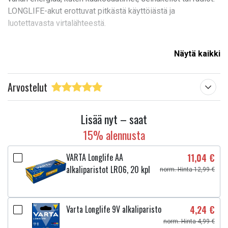
LONGLIFE-akut erottuvat pitkästä käyttöiästä ja
luotettavasta virtalähteestä.
Näytä kaikki
Ominaisuudet:
Merkki: Varta
Arvostelut
Tuotelinja: Longlife
Paristotyyppi: Alkali
Pariston koko: AAA / LR3
Lisää nyt – saat
Jännite: 1,5V
15% alennusta
Ladattava: Ei
Pakkauksen numero: 20
VARTA Longlife AA
11,04 €
alkaliparistot LR06, 20 kpl
norm. Hinta 12,99 €
Akun määrä:
20
Ladattavat:
Nej
Varta Longlife 9V alkaliparisto
4,24 €
Malli:
LR3
norm. Hinta 4,99 €