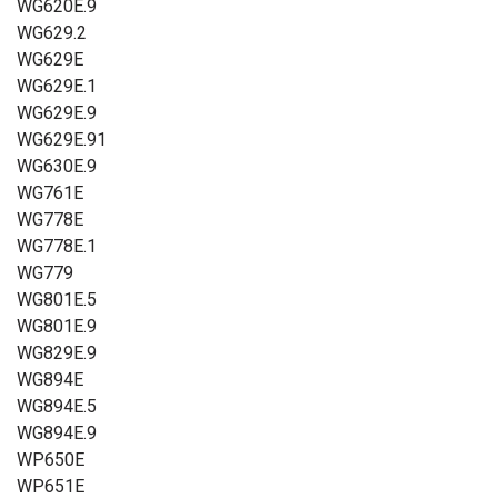
WG620E.9
WG629.2
WG629E
WG629E.1
WG629E.9
WG629E.91
WG630E.9
WG761E
WG778E
WG778E.1
WG779
WG801E.5
WG801E.9
WG829E.9
WG894E
WG894E.5
WG894E.9
WP650E
WP651E