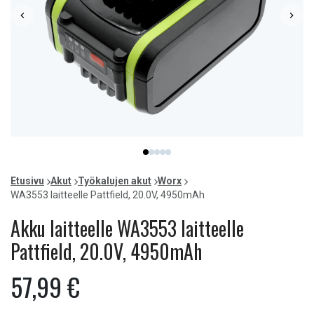
Item
item
item
item
item
item
1
0
1
2
3
4
of
Etusivu
Akut
Työkalujen akut
Worx
5
WA3553 laitteelle Pattfield, 20.0V, 4950mAh
Akku laitteelle WA3553 laitteelle
Pattfield, 20.0V, 4950mAh
57,99 €