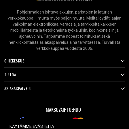
Pohjoismaiden johtava akkujen, paristojen ja laturien
verkkokauppa – mutta myös paljon muuta. Meiltä löydät laajan
valikoiman elektroniikkaa, varaosia ja tarvikkeita kaikkeen
mobiililaitteista ja tietokoneista työkaluihin, kodinkoneisiin ja
ajoneuvoihin. Tarjoamme nopeat toimitukset sekä
henkilökohtaista asiakaspalvelua aina tarvittaessa. Turvallista
verkkokauppaa vuodesta 2006.
OHJEKESKUS
TIETOA
ASIAKASPALVELU
MAKSUVAIHTOEHDOT
KÄYTÄMME EVÄSTEITÄ