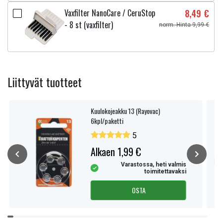
Vaxfilter NanoCare / CeruStop
8,49 €
- 8 st (vaxfilter)
norm. Hinta 9,99 €
Liittyvät tuotteet
Kuulokojeakku 13 (Rayovac)
6kpl/paketti
5
Alkaen 1,99 €
Varastossa, heti valmis
toimitettavaksi
OSTA
Item