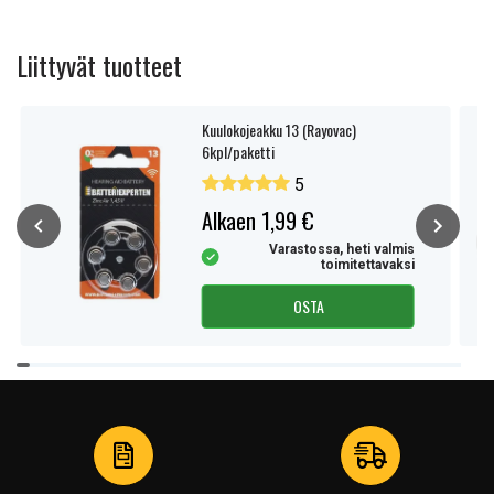
Liittyvät tuotteet
Kuulokojeakku 13 (Rayovac)
6kpl/paketti
5
Alkaen 1,99 €
Varastossa, heti valmis
toimitettavaksi
OSTA
Item
1
of
4