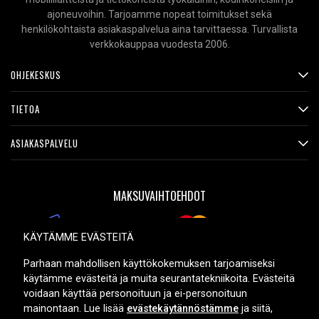
ajoneuvoihin. Tarjoamme nopeat toimitukset sekä
henkilökohtaista asiakaspalvelua aina tarvittaessa. Turvallista
verkkokauppaa vuodesta 2006.
OHJEKESKUS
TIETOA
ASIAKASPALVELU
MAKSUVAIHTOEHDOT
KÄYTÄMME EVÄSTEITÄ
TOIMITUSVAIHTOEHDOT
Parhaan mahdollisen käyttökokemuksen tarjoamiseksi
käytämme evästeitä ja muita seurantatekniikoita. Evästeitä
voidaan käyttää personoituun ja ei-personoituun
mainontaan. Lue lisää
evästekäytännöstämme
ja siitä,