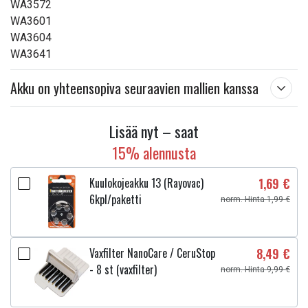
WA3572
WA3601
WA3604
WA3641
Akku on yhteensopiva seuraavien mallien kanssa
Lisää nyt – saat
15% alennusta
Kuulokojeakku 13 (Rayovac)
1,69 €
6kpl/paketti
norm. Hinta 1,99 €
Vaxfilter NanoCare / CeruStop
8,49 €
- 8 st (vaxfilter)
norm. Hinta 9,99 €