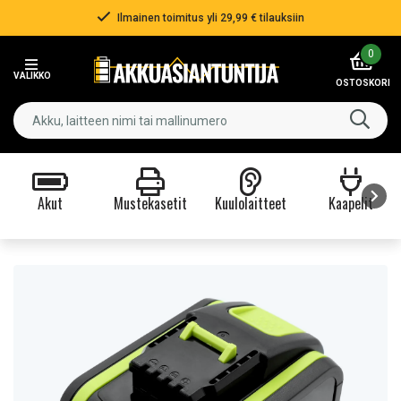
Ilmainen toimitus yli 29,99 € tilauksiin
Item
0
2
VALIKKO
of
OSTOSKORI
3
Akut
Mustekasetit
Kuulolaitteet
Kaapelit
Item
1
of
9