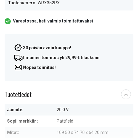
Tuotenumero:
WRX352PX
Varastossa, heti valmis toimitettavaksi
30 päivän avoin kauppa!
Ilmainen toimitus yli 29,99 € tilauksiin
Nopea toimitus!
Tuotetiedot
Jännite:
20.0 V
Sopii merkkiin:
Pattfield
Mitat:
109.50 x 74.70 x 64.20 mm