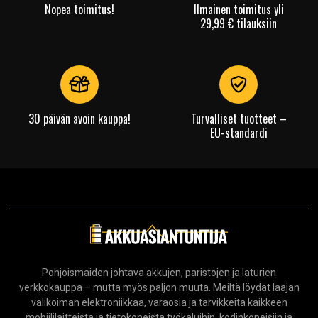
Nopea toimitus!
Ilmainen toimitus yli
29,99 € tilauksiin
30 päivän avoin kauppa!
Turvalliset tuotteet –
EU-standardi
Pohjoismaiden johtava akkujen, paristojen ja laturien
verkkokauppa – mutta myös paljon muuta. Meiltä löydät laajan
valikoiman elektroniikkaa, varaosia ja tarvikkeita kaikkeen
mobiililaitteista ja tietokoneista työkaluihin, kodinkoneisiin ja