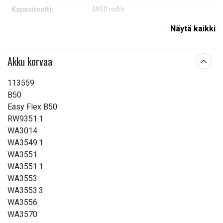
Kapasiteetti:
4950 mAh
Näytä kaikki
Lue ominaisuuksien merkityksestä
Akku korvaa
113559
B50
Easy Flex B50
RW9351.1
WA3014
WA3549.1
WA3551
WA3551.1
WA3553
WA3553.3
WA3556
WA3570