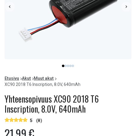
Item
item
item
item
item
item
1
0
1
2
3
4
of
Etusivu
Akut
Muut akut
5
XC90 2018 T6 Inscription, 8.0V, 640mAh
Yhteensopivuus XC90 2018 T6
Inscription, 8.0V, 640mAh
5
(8)
21,99 €