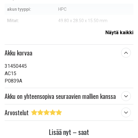
akun tyyppi:
HPC
Mitat:
49.80 x 28.50 x 15.50 mm
Kapasiteetti:
640 mAh
Näytä kaikki
Lue ominaisuuksien merkityksestä
Akku korvaa
31450445
AC15
P0839A
Akku on yhteensopiva seuraavien mallien kanssa
Arvostelut
Lisää nyt – saat