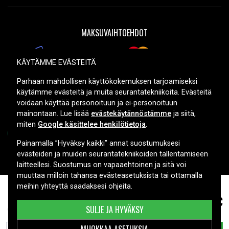
MAKSUVAIHTOEHDOT
KÄYTÄMME EVÄSTEITÄ
TOIMITUSVAIHTOEHDOT
Parhaan mahdollisen käyttökokemuksen tarjoamiseksi
käytämme evästeitä ja muita seurantatekniikoita. Evästeitä
voidaan käyttää personoituun ja ei-personoituun
mainontaan. Lue lisää
evästekäytännöstämme
ja siitä,
miten
Google käsittelee henkilötietoja
.
Painamalla ”Hyväksy kaikki” annat suostumuksesi
evästeiden ja muiden seurantatekniikoiden tallentamiseen
Copyright © 2026, Spares Nordic AB
laitteellesi. Suostumus on vapaaehtoinen ja sitä voi
muuttaa milloin tahansa evästeasetuksista tai ottamalla
meihin yhteyttä saadaksesi ohjeita.
21,99 €
XC90 2018 T6 Inscription, 8.0V, 640mAh
SULJE JA HYVÄKSY