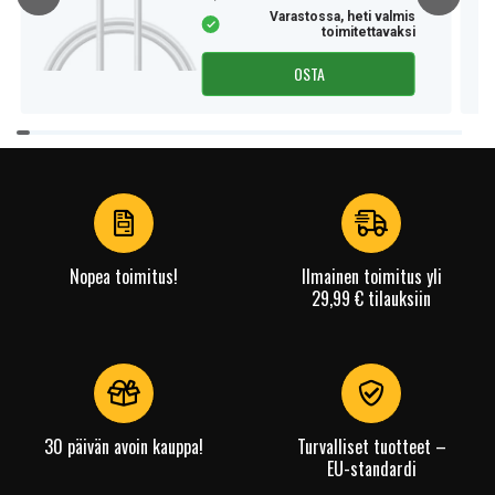
Varastossa, heti valmis
toimitettavaksi
OSTA
Item
1
of
4
Nopea toimitus!
Ilmainen toimitus yli
29,99 € tilauksiin
30 päivän avoin kauppa!
Turvalliset tuotteet –
EU-standardi