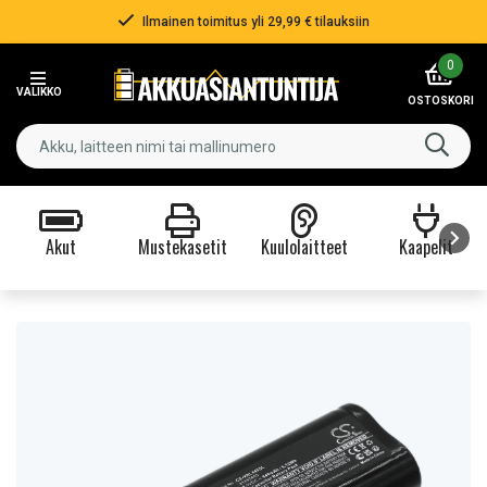
Ilmainen toimitus yli 29,99 € tilauksiin
Item
0
2
VALIKKO
of
OSTOSKORI
3
Akut
Mustekasetit
Kuulolaitteet
Kaapelit
Item
1
of
9