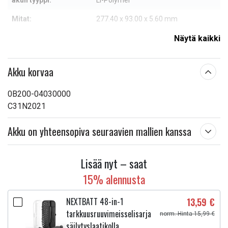
akun tyyppi:
Li-Polymer
Mitat:
277.40 x 93.00 x 5.60 mm
Kapasiteetti:
5400 mAh
Näytä kaikki
Lue ominaisuuksien merkityksestä
Akku korvaa
0B200-04030000
C31N2021
Akku on yhteensopiva seuraavien mallien kanssa
Lisää nyt – saat
15% alennusta
NEXTBATT 48-in-1
13,59 €
tarkkuusruuvimeisselisarja
norm. Hinta 15,99 €
säilytyslaatikolla