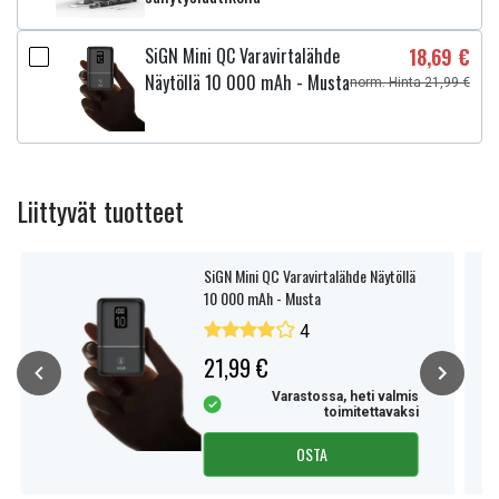
SiGN Mini QC Varavirtalähde
18,69 €
Näytöllä 10 000 mAh - Musta
norm. Hinta 21,99 €
Liittyvät tuotteet
SiGN Mini QC Varavirtalähde Näytöllä
10 000 mAh - Musta
4
21,99 €
Varastossa, heti valmis
toimitettavaksi
OSTA