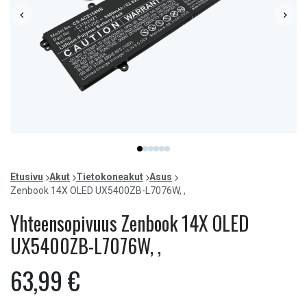
Item
item
item
item
item
item
item
1
0
1
2
3
4
5
of
Etusivu
Akut
Tietokoneakut
Asus
6
Zenbook 14X OLED UX5400ZB-L7076W, ,
Yhteensopivuus Zenbook 14X OLED
UX5400ZB-L7076W, ,
63,99 €