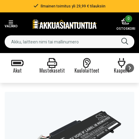
Ilmainen toimitus yli 29,99 € tilauksiin
Item
0
2
VALIKKO
of
OSTOSKORI
3
Akut
Mustekasetit
Kuulolaitteet
Kaapelit
Item
1
of
9