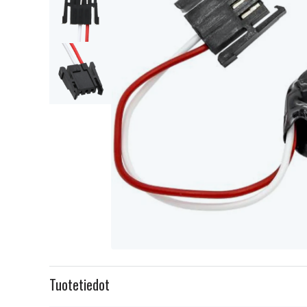
Item
1
Tuotetiedot
of
3