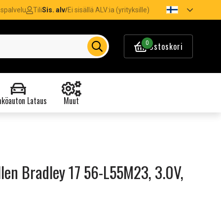
spalvelu
Tili
Sis. alv
Ei sisällä ALV:ia (yrityksille)
/
0
Ostoskori
köauton Lataus
Muut
len Bradley 17 56-L55M23, 3.0V,