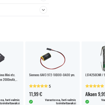
va Mini etc.
Siemens 6AV3 972-1XBOO-OAOO ym.
LS14250CNR / 
men 2000mAh,
5
11,99 €
Alkaen 9,9
sa, heti valmis
Varastossa, heti valmis
Va
toimitettavaksi
toimitettavaksi