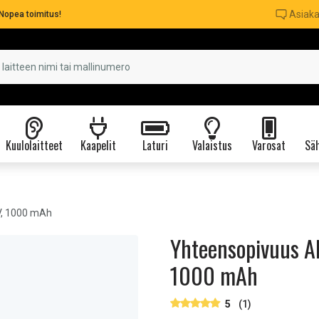
Asiaka
Nopea toimitus!
Kuulolaitteet
Kaapelit
Laturi
Valaistus
Varosat
Säh
V, 1000 mAh
Yhteensopivuus Al
1000 mAh
5
(1)