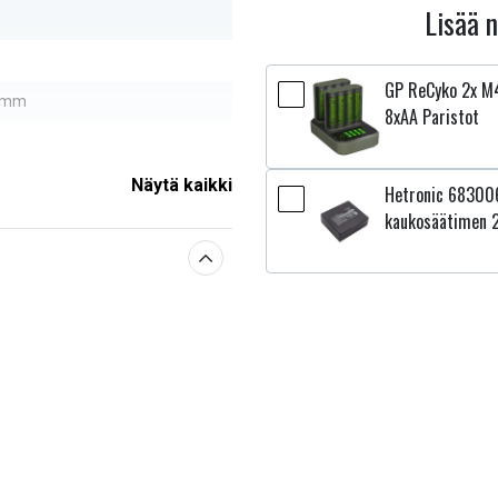
Lisää 
GP ReCyko 2x M4
0 mm
8xAA Paristot
Näytä kaikki
Hetronic 683006
sestä
kaukosäätimen 