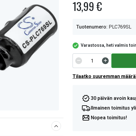
13,99 €
Tuotenumero:
PLC769SL
Varastossa, heti valmis toi
Tilaatko suuremman määrän
30 päivän avoin kau
Ilmainen toimitus yli
Nopea toimitus!