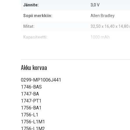
Jännite:
3,0 V
Sopii merkkiin:
Allen Bradley
Mitat:
32,50 x 16,40 x 14,8
Kapasiteetti:
1000 mAh
Lue ominaisuuksien merkityk
Akku korvaa
0299-MP1006J441
1746-BAS
1747-BA
1747-PT1
1756-BA1
1756-L1
1756-L1M1
1756-L1M2