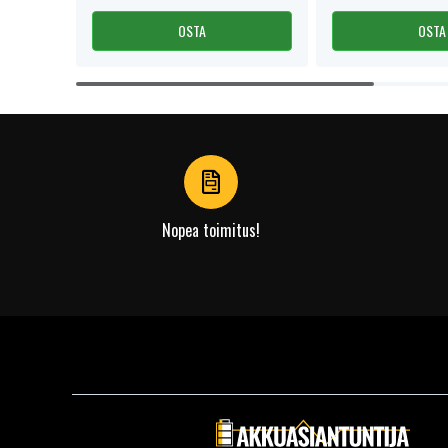
OSTA
OSTA
Item
1
of
4
Nopea toimitus!