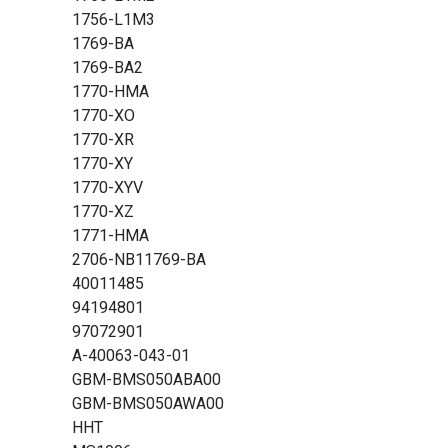
1756-L1M3
1769-BA
1769-BA2
1770-HMA
1770-XO
1770-XR
1770-XY
1770-XYV
1770-XZ
1771-HMA
2706-NB11769-BA
40011485
94194801
97072901
A-40063-043-01
GBM-BMS050ABA00
GBM-BMS050AWA00
HHT