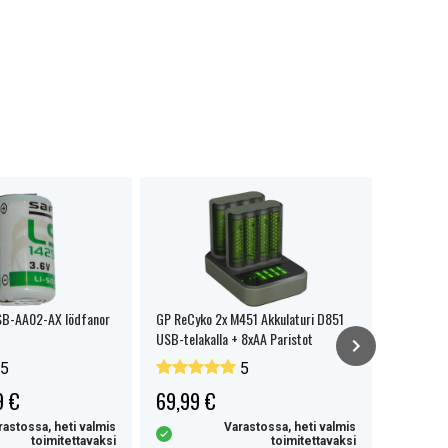
SB-AA02-AX lödfanor
GP ReCyko 2x M451 Akkulaturi D851
Hetronic 
USB-telakalla + 8xAA Paristot
Nosturin
3.6V akk
5
5
9 €
69,99 €
16,99 
rastossa, heti valmis
Varastossa, heti valmis
toimitettavaksi
toimitettavaksi