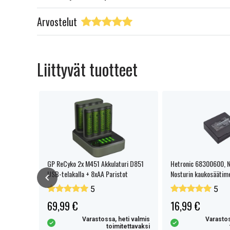
Arvostelut
Liittyvät tuotteet
lödfanor
GP ReCyko 2x M451 Akkulaturi D851
Hetronic 68300600, No
USB-telakalla + 8xAA Paristot
Nosturin kaukosääti
3.6V akku
5
5
69,99 €
16,99 €
eti valmis
Varastossa, heti valmis
Varastos
tettavaksi
toimitettavaksi