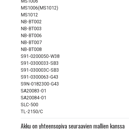
MS1006
MS1006(MS1012)
MS1012
NB-BT002
NB-BT003
NB-BT006
NB-BT007
NB-BT008
S91-0200050-W38
S91-0300033-SB3
S91-030003C-SB3
S91-0300063-G43
S9N-0182300-G43
SA20083-01
SA20084-01
SLC-500
TL-2150/C
Akku on yhteensopiva seuraavien mallien kanssa