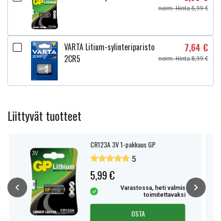
norm. Hinta 5,99 €
VARTA Litium-sylinteriparisto
7,64 €
2CR5
norm. Hinta 8,99 €
Liittyvät tuotteet
CR123A 3V 1-pakkaus GP
5
5,99 €
Varastossa, heti valmis
toimitettavaksi
OSTA