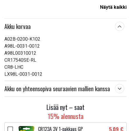
Kapasiteetti:
2000 mAh
Näytä kaikki
Lue ominaisuuksien merkityksestä
Akku korvaa
A02B-0200-K102
A98L-0031-0012
A98L00310012
CR17540SE-RL
CR8-LHC
LX98L-0031-0012
Akku on yhteensopiva seuraavien mallien kanssa
Lisää nyt – saat
15% alennusta
CR123A 3V 1-pakkaus GP
5,09 €