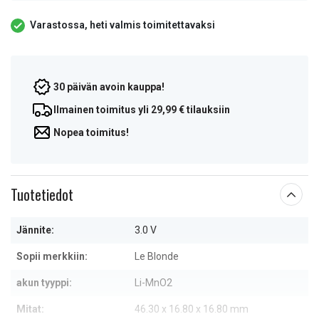
Varastossa, heti valmis toimitettavaksi
30 päivän avoin kauppa!
Ilmainen toimitus yli 29,99 € tilauksiin
Nopea toimitus!
Tuotetiedot
Jännite:
3.0 V
Sopii merkkiin:
Le Blonde
akun tyyppi:
Li-MnO2
Mitat:
46.30 x 16.80 x 16.80 mm