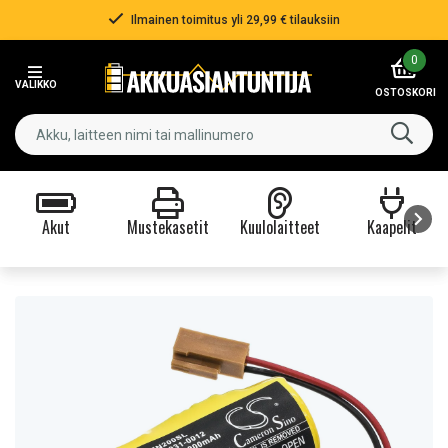
Ilmainen toimitus yli 29,99 € tilauksiin
Item
0
2
VALIKKO
of
OSTOSKORI
3
Akut
Mustekasetit
Kuulolaitteet
Kaapelit
Item
1
of
9