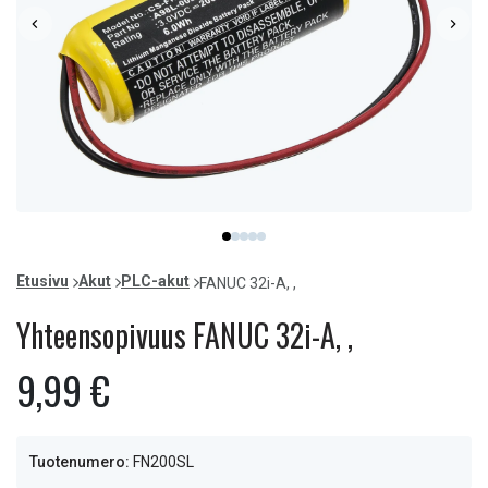
Item
item
item
item
item
item
1
0
1
2
3
4
of
Etusivu
Akut
PLC-akut
FANUC 32i-A, ,
5
Yhteensopivuus FANUC 32i-A, ,
9,99 €
Tuotenumero:
FN200SL